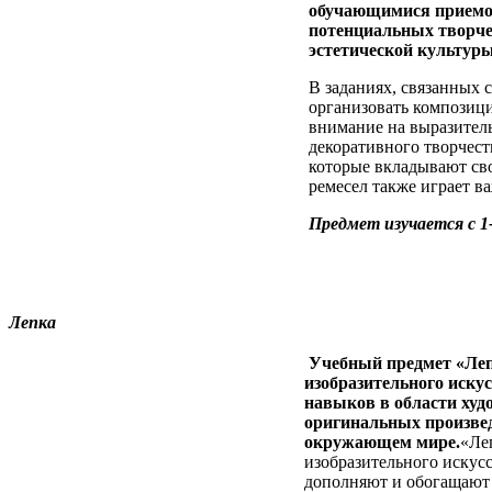
обучающимися приемов
потенциальных творче
эстетической культуры
В заданиях, связанных с
организовать композици
внимание на выразитель
декоративного творчест
которые вкладывают св
ремесел также играет в
Предмет изучается с 1-
Лепка
Учебный предмет «Леп
изобразительного иску
навыков в области худо
оригинальных произвед
окружающем мире.
«Ле
изобразительного искус
дополняют и обогащают 