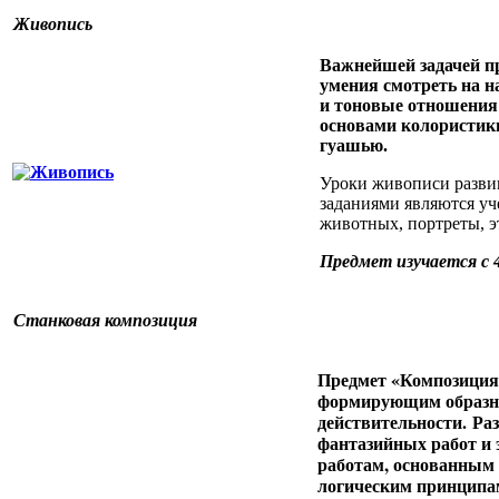
Живопись
Важнейшей задачей пр
умения смотреть на н
и тоновые отношения
основами колористик
гуашью.
Уроки живописи развив
заданиями являются уч
животных, портреты, э
Предмет изучается с 4
Станковая композиция
Предмет «Композиция
формирующим образно
действительности.
Раз
фантазийных работ и 
работам, основанным 
логическим принципа