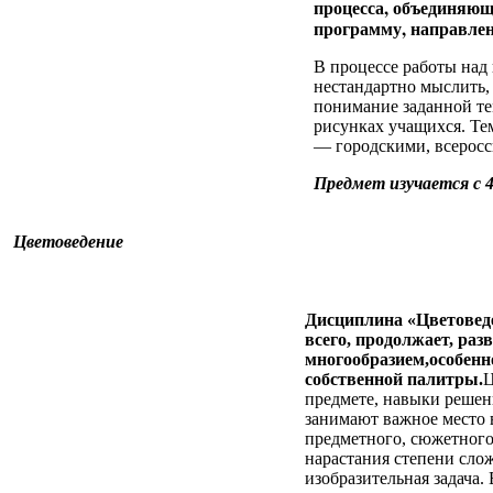
процесса, объединяющ
программу, направлен
В процессе работы над
нестандартно мыслить,
понимание заданной те
рисунках учащихся. Т
— городскими, всерос
Предмет изучается с 4
Цветоведение
Дисциплина «Цветоведе
всего, продолжает, раз
многообразием,особенн
собственной палитры.
Ц
предмете, навыки решен
занимают важное место 
предметного, сюжетного
нарастания степени слож
изобразительная задача.