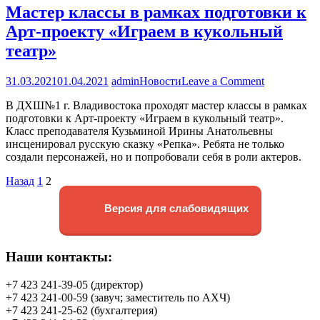
Мастер классы в рамках подготовки к
ей
четверти
Арт-проекту «Играем в кукольный
театр»
on
31.03.2021
01.04.2021
admin
Новости
Leave a Comment
Мастер
В ДХШ№1 г. Владивостока проходят мастер классы в рамках
классы
подготовки к Арт-проекту «Играем в кукольный театр».
в
Класс преподавателя Кузьминой Ирины Анатольевны
рамках
инсценировал русскую сказку «Репка». Ребята не только
подготовк
создали персонажей, но и попробовали себя в роли актеров.
к
Арт-
Навигация
Назад
1
2
проекту
«Играем
по
Версия для слабовидящих
в
записям
кукольный
театр»
Наши контакты:
+7 423 241-39-05 (директор)
+7 423 241-00-59 (завуч; заместитель по АХЧ)
+7 423 241-25-62 (бухгалтерия)