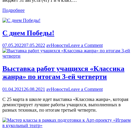
Бюджет 31 августа (чт) 1 и 4 класс…
Подробнее
С днем Победы!
on
07.05.2022
07.05.2022
av
Новости
Leave a Comment
С
днем
Победы!
Выставка работ учащихся «Классика
жанра» по итогам 3-ей четверти
on
01.04.2021
26.08.2021
av
Новости
Leave a Comment
Выставка
С 25 марта в школе идет выставка «Классика жанра», которая
работ
демонстрирует лучшие работы учащихся, выполненных в
учащихся
разных техниках, по итогам третьей четверти.
«Классика
жанра»
по
итогам
3-