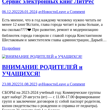
Сервис электронных книг ЛитРес
Новости
on
06.12.2022
26.01.2024
av
Новости
Leave a Comment
Сервис
Есть мнение, что в год каждому человеку нужно читать не
электронных
менее 12 книг!Кстати, глава города читает в разы больше, а
книг
ЛитРес
вы сколько????❤️ Про развитие, ремонт и модернизацию
библиотек города говорили с главой города Константином
Шестаковым и заместителем главы администрации, Дарьей…
Подробнее
ВНИМАНИЕ РОДИТЕЛЕЙ и
УЧАЩИХСЯ!
on
23.08.2022
31.08.2023
av
Новости
Leave a Comment
ВНИМАНИЕ
СБОРЫ на 2023-2024 учебный год: Коммерческие группы
РОДИТЕЛЕЙ
идет набор! 29 августа (вт) — с 11.00-17.00 формирование
и
групп и заключение договоров (с собой паспорт родителя,
УЧАЩИХСЯ!
копия свидетельства о рождении и cправка от педиатра).